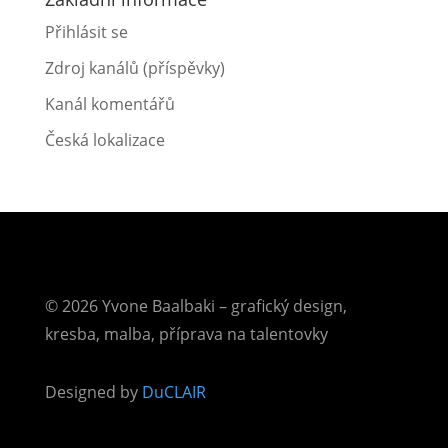
Přihlásit se
Zdroj kanálů (příspěvky)
Kanál komentářů
Česká lokalizace
© 2026 Yvone Baalbaki – grafický design,
kresba, malba, příprava na talentovky
Designed by
DuCLAIR